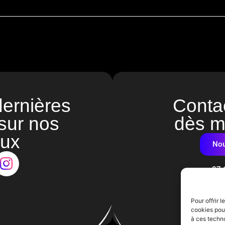
dernières
Conta
 sur nos
dès m
aux
Nou
07 
Pour offrir 
cookies pour
à ces techn